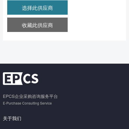
选择此供应商
收藏此供应商
EPCS企业采购咨询服务平台
E-Purchase Consulting Service
关于我们