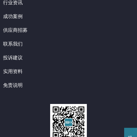
行业资讯
成功案例
供应商招募
联系我们
投诉建议
实用资料
免责说明