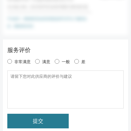
办公地点 Add：北京市昌平区生命科学园23-2碧水源大厦
平台提示：请致电时告知供应商是由EPCS平台了解的信
息，感谢您的支持。
服务评价
非常满意
满意
一般
差
提交