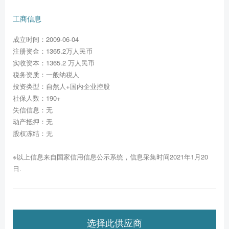
工商信息
成立时间：2009-06-04
注册资金：1365.2万人民币
实收资本：1365.2 万人民币
税务资质：一般纳税人
投资类型：自然人+国内企业控股
社保人数：190+
失信信息：无
动产抵押：无
股权冻结：无
※以上信息来自国家信用信息公示系统，信息采集时间2021年1月20
日.
选择此供应商