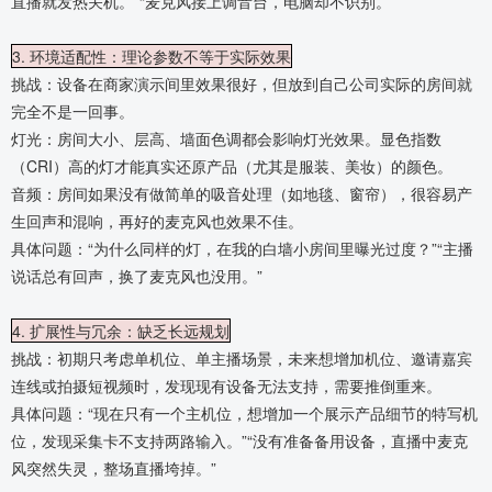
直播就发热关机。”“麦克风接上调音台，电脑却不识别。”
3. 环境适配性：理论参数不等于实际效果
挑战：设备在商家演示间里效果很好，但放到自己公司实际的房间就
完全不是一回事。
灯光：房间大小、层高、墙面色调都会影响灯光效果。显色指数
（CRI）高的灯才能真实还原产品（尤其是服装、美妆）的颜色。
音频：房间如果没有做简单的吸音处理（如地毯、窗帘），很容易产
生回声和混响，再好的麦克风也效果不佳。
具体问题：“为什么同样的灯，在我的白墙小房间里曝光过度？”“主播
说话总有回声，换了麦克风也没用。”
4. 扩展性与冗余：缺乏长远规划
挑战：初期只考虑单机位、单主播场景，未来想增加机位、邀请嘉宾
连线或拍摄短视频时，发现现有设备无法支持，需要推倒重来。
具体问题：“现在只有一个主机位，想增加一个展示产品细节的特写机
位，发现采集卡不支持两路输入。”“没有准备备用设备，直播中麦克
风突然失灵，整场直播垮掉。”