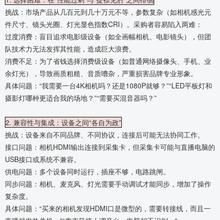
挑战：市场产品从几百元到几十万元不等，参数复杂（如相机感光元
件尺寸、镜头光圈、灯光显色指数CRI）。采购者容易陷入两难：
过度消费：盲目追求电影级设备（如全画幅相机、电影镜头），但团
队技术力无法发挥其性能，造成巨大浪费。
消费不足：为了省钱选择消费级设备（如普通网络摄像头、手机、业
余灯光），导致画质粗糙、音质嘈杂，严重损害品牌专业形象。
具体问题：“我需要一台4K相机吗？还是1080P就够？”“LED平板灯和
摄影灯哪种更适合我的场地？”“需要买混音器吗？”
2. 兼容性与集成：设备之间“各自为政”
挑战：设备来自不同品牌、不同协议，连接后可能无法协同工作。
接口问题：相机HDMI输出连接到采集卡，但采集卡可能与直播电脑的
USB接口或系统不兼容。
供电问题：多个设备同时运行，插座不够，电路跳闸。
同步问题：相机、麦克风、灯光需要手动调试才能同步，增加了操作
复杂度。
具体问题：“买来的相机发现HDMI口是微型的，需要转接线，而且一